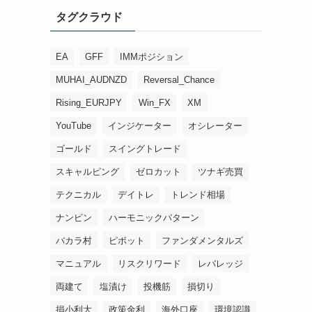
タグクラウド
EA
GFF
IMMポジション
MUHAI_AUDNZD
Reversal_Chance
Rising_EURJPY
Win_FX
XM
YouTube
インジケーター
オシレーター
ゴールド
スイングトレード
スキャルピング
ゼロカット
ツナギ売買
テクニカル
デイトレ
トレンド相場
ナンピン
ハーモニックパターン
バカラ村
ピボット
ファンダメンタルズ
マニュアル
リスクリワード
レバレッジ
両建て
塩漬け
投機筋
損切り
損小利大
政策金利
海外口座
環境認識