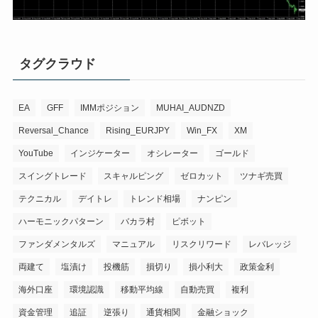
タグクラウド
EA
GFF
IMMポジション
MUHAI_AUDNZD
Reversal_Chance
Rising_EURJPY
Win_FX
XM
YouTube
インジケーター
オシレーター
ゴールド
スイングトレード
スキャルピング
ゼロカット
ツナギ売買
テクニカル
デイトレ
トレンド相場
ナンピン
ハーモニックパターン
バカラ村
ピボット
ファンダメンタルズ
マニュアル
リスクリワード
レバレッジ
両建て
塩漬け
投機筋
損切り
損小利大
政策金利
海外口座
環境認識
移動平均線
自動売買
複利
資金管理
追証
逆張り
通貨相関
金融ショック